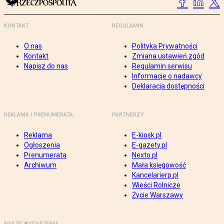
KONTAKT
REGULAMIN
O nas
Polityka Prywatności
Kontakt
Zmiana ustawień zgód
Napisz do nas
Regulamin serwisu
Informacje o nadawcy
Deklaracja dostępności
REKLAMA I PRENUMERATA
PARTNERZY
Reklama
E-kiosk.pl
Ogłoszenia
E-gazety.pl
Prenumerata
Nexto.pl
Archiwum
Mała księgowość
Kancelarierp.pl
Wieści Rolnicze
Życie Warszawy
NASZE WYDARZENIA