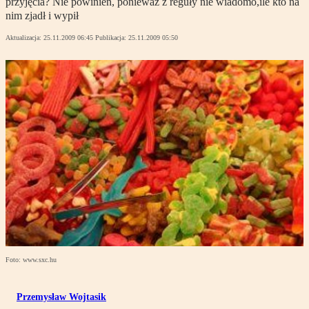
przyjęcia? Nie powinien, ponieważ z reguły nie wiadomo,ile kto na
nim zjadł i wypił
Aktualizacja:
25.11.2009 06:45
Publikacja:
25.11.2009 05:50
Foto: www.sxc.hu
Przemysław Wojtasik