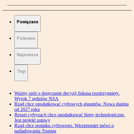
Powiązane
Polecane
Najnowsze
Tagi
Ważny spór o doręczanie decyzji fiskusa rozstrzygnięty.
Wyrok 7 sędziów NSA
Rząd chce opodatkować cyfrowych gigantów. Nowa danina
od 2027 roku
Resort cyfryzacji chce opodatkować firmy technologiczne.
Jest projekt ustawy
Rząd chce podatku cyfrowego. Wicepremier mówi o
naśladowaniu Trumpa