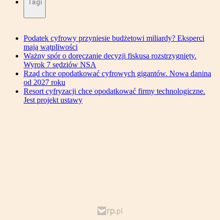
Tagi
Podatek cyfrowy przyniesie budżetowi miliardy? Eksperci
mają wątpliwości
Ważny spór o doręczanie decyzji fiskusa rozstrzygnięty.
Wyrok 7 sędziów NSA
Rząd chce opodatkować cyfrowych gigantów. Nowa danina
od 2027 roku
Resort cyfryzacji chce opodatkować firmy technologiczne.
Jest projekt ustawy