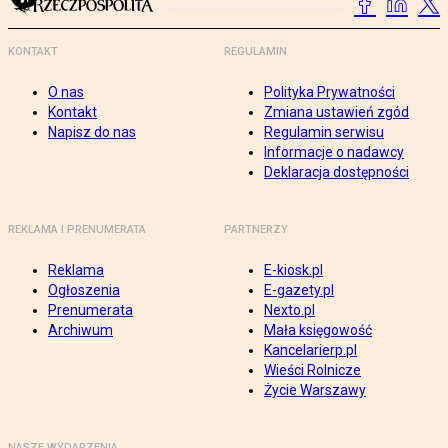
KONTAKT
REGULAMIN
O nas
Polityka Prywatności
Kontakt
Zmiana ustawień zgód
Napisz do nas
Regulamin serwisu
Informacje o nadawcy
Deklaracja dostępności
REKLAMA I PRENUMERATA
PARTNERZY
Reklama
E-kiosk.pl
Ogłoszenia
E-gazety.pl
Prenumerata
Nexto.pl
Archiwum
Mała księgowość
Kancelarierp.pl
Wieści Rolnicze
Życie Warszawy
NASZE WYDARZENIA