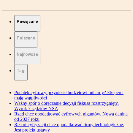
Powiązane
Polecane
Najnowsze
Tagi
Podatek cyfrowy przyniesie budżetowi miliardy? Eksperci
mają wątpliwości
Ważny spór o doręczanie decyzji fiskusa rozstrzygnięty.
Wyrok 7 sędziów NSA
Rząd chce opodatkować cyfrowych gigantów. Nowa danina
od 2027 roku
Resort cyfryzacji chce opodatkować firmy technologiczne.
Jest projekt ustawy