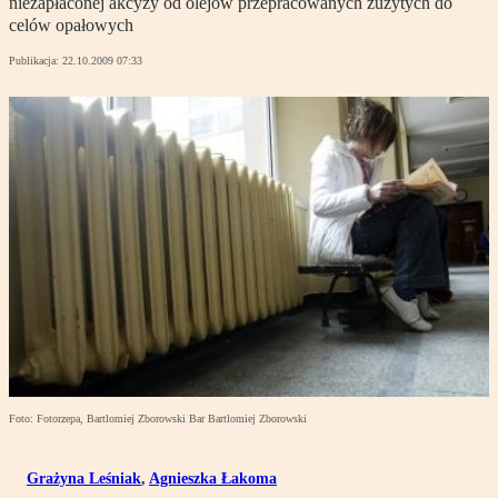
niezapłaconej akcyzy od olejów przepracowanych zużytych do
celów opałowych
Publikacja:
22.10.2009 07:33
Foto: Fotorzepa, Bartlomiej Zborowski Bar Bartlomiej Zborowski
Grażyna Leśniak
,
Agnieszka Łakoma