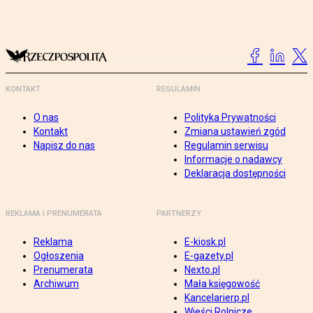
KONTAKT
REGULAMIN
O nas
Polityka Prywatności
Kontakt
Zmiana ustawień zgód
Napisz do nas
Regulamin serwisu
Informacje o nadawcy
Deklaracja dostępności
REKLAMA I PRENUMERATA
PARTNERZY
Reklama
E-kiosk.pl
Ogłoszenia
E-gazety.pl
Prenumerata
Nexto.pl
Archiwum
Mała księgowość
Kancelarierp.pl
Wieści Rolnicze