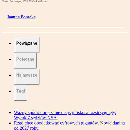
Foto: Fotorzepa, MW Michał Walczak
Joanna Bonecka
Powiązane
Polecane
Najnowsze
Tagi
Ważny spór o doręczanie decyzji fiskusa rozstrzygnięty.
Wyrok 7 sędziów NSA
Rząd chce opodatkować cyfrowych gigantów. Nowa danina
od 2027 roku