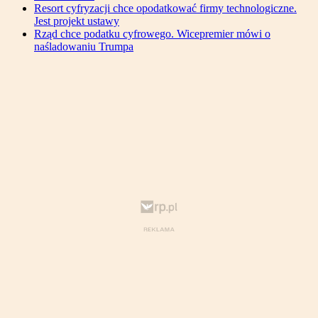
Resort cyfryzacji chce opodatkować firmy technologiczne.
Jest projekt ustawy
Rząd chce podatku cyfrowego. Wicepremier mówi o
naśladowaniu Trumpa