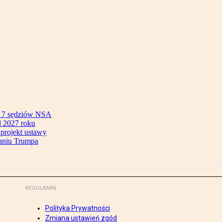
ok 7 sędziów NSA
 2027 roku
 projekt ustawy
aniu Trumpa
REGULAMIN
Polityka Prywatności
Zmiana ustawień zgód