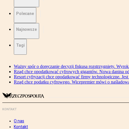
Polecane
Najnowsze
Tagi
Ważny spór o doręczanie decyzji fiskusa rozstrzygnięty. Wyr
Rząd chce opodatkować cyfrowych gigantów. Nowa danina od
Resort cyfryzacji chce opodatkować firmy technologiczne. Jest
Rząd chce podatku cyfrowego. Wicepremier mówi o naśladow
KONTAKT
O nas
Kontakt