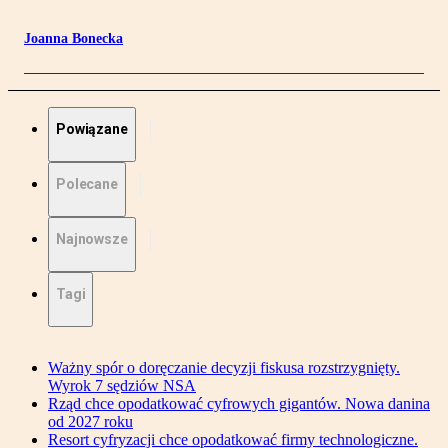
Joanna Bonecka
Powiązane
Polecane
Najnowsze
Tagi
Ważny spór o doręczanie decyzji fiskusa rozstrzygnięty.
Wyrok 7 sędziów NSA
Rząd chce opodatkować cyfrowych gigantów. Nowa danina
od 2027 roku
Resort cyfryzacji chce opodatkować firmy technologiczne.