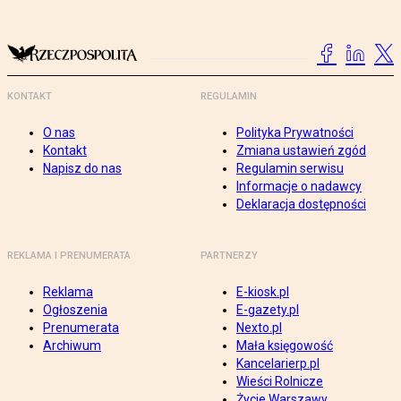
KONTAKT
REGULAMIN
O nas
Polityka Prywatności
Kontakt
Zmiana ustawień zgód
Napisz do nas
Regulamin serwisu
Informacje o nadawcy
Deklaracja dostępności
REKLAMA I PRENUMERATA
PARTNERZY
Reklama
E-kiosk.pl
Ogłoszenia
E-gazety.pl
Prenumerata
Nexto.pl
Archiwum
Mała księgowość
Kancelarierp.pl
Wieści Rolnicze
Życie Warszawy