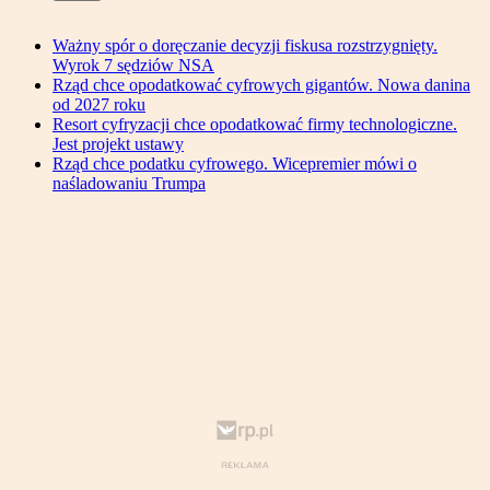
Ważny spór o doręczanie decyzji fiskusa rozstrzygnięty.
Wyrok 7 sędziów NSA
Rząd chce opodatkować cyfrowych gigantów. Nowa danina
od 2027 roku
Resort cyfryzacji chce opodatkować firmy technologiczne.
Jest projekt ustawy
Rząd chce podatku cyfrowego. Wicepremier mówi o
naśladowaniu Trumpa