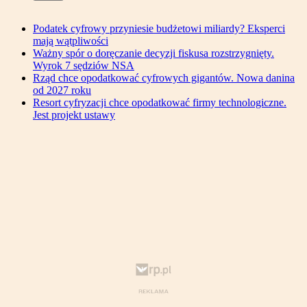
Podatek cyfrowy przyniesie budżetowi miliardy? Eksperci
mają wątpliwości
Ważny spór o doręczanie decyzji fiskusa rozstrzygnięty.
Wyrok 7 sędziów NSA
Rząd chce opodatkować cyfrowych gigantów. Nowa danina
od 2027 roku
Resort cyfryzacji chce opodatkować firmy technologiczne.
Jest projekt ustawy