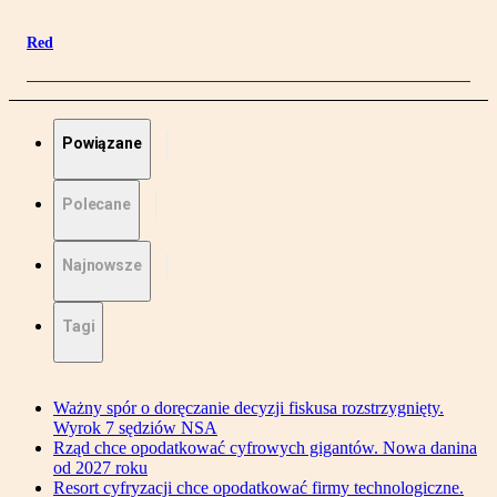
Red
Powiązane
Polecane
Najnowsze
Tagi
Ważny spór o doręczanie decyzji fiskusa rozstrzygnięty.
Wyrok 7 sędziów NSA
Rząd chce opodatkować cyfrowych gigantów. Nowa danina
od 2027 roku
Resort cyfryzacji chce opodatkować firmy technologiczne.