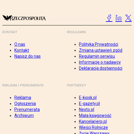
KONTAKT
REGULAMIN
O nas
Polityka Prywatności
Kontakt
Zmiana ustawień zgód
Napisz do nas
Regulamin serwisu
Informacje o nadawcy
Deklaracja dostępności
REKLAMA I PRENUMERATA
PARTNERZY
Reklama
E-kiosk.pl
Ogłoszenia
E-gazety.pl
Prenumerata
Nexto.pl
Archiwum
Mała księgowość
Kancelarierp.pl
Wieści Rolnicze
Życie Warszawy