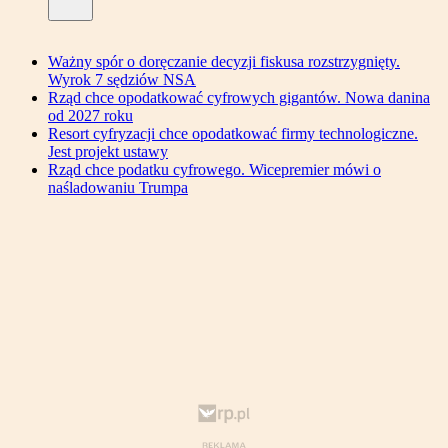
Ważny spór o doręczanie decyzji fiskusa rozstrzygnięty.
Wyrok 7 sędziów NSA
Rząd chce opodatkować cyfrowych gigantów. Nowa danina
od 2027 roku
Resort cyfryzacji chce opodatkować firmy technologiczne.
Jest projekt ustawy
Rząd chce podatku cyfrowego. Wicepremier mówi o
naśladowaniu Trumpa