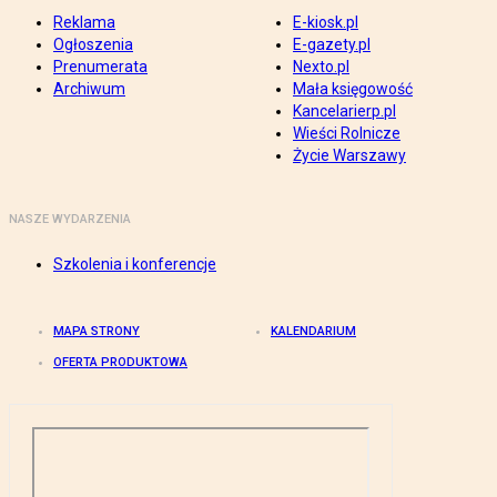
Reklama
E-kiosk.pl
Ogłoszenia
E-gazety.pl
Prenumerata
Nexto.pl
Archiwum
Mała księgowość
Kancelarierp.pl
Wieści Rolnicze
Życie Warszawy
NASZE WYDARZENIA
Szkolenia i konferencje
MAPA STRONY
KALENDARIUM
OFERTA PRODUKTOWA