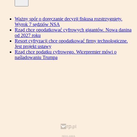
Ważny spór o doręczanie decyzji fiskusa rozstrzygnięty.
Wyrok 7 sędziów NSA
Rząd chce opodatkować cyfrowych gigantów. Nowa danina
od 2027 roku
Resort cyfryzacji chce opodatkować firmy technologiczne.
Jest projekt ustawy
Rząd chce podatku cyfrowego. Wicepremier mówi o
naśladowaniu Trumpa