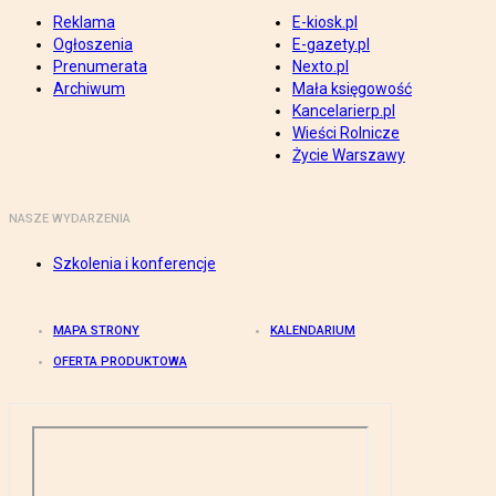
Reklama
E-kiosk.pl
Ogłoszenia
E-gazety.pl
Prenumerata
Nexto.pl
Archiwum
Mała księgowość
Kancelarierp.pl
Wieści Rolnicze
Życie Warszawy
NASZE WYDARZENIA
Szkolenia i konferencje
MAPA STRONY
KALENDARIUM
OFERTA PRODUKTOWA