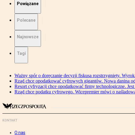
Powiązane
Polecane
Najnowsze
Tagi
Ważny spór o doręczanie decyzji fiskusa rozstrzygnięty. Wyr
Rząd chce opodatkować cyfrowych gigantów. Nowa danina od
Resort cyfryzacji chce opodatkować firmy technologiczne. Jest
Rząd chce podatku cyfrowego. Wicepremier mówi o naśladow
KONTAKT
O nas