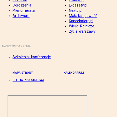
Reklama
E-kiosk.pl
Ogłoszenia
E-gazety.pl
Prenumerata
Nexto.pl
Archiwum
Mała księgowość
Kancelarierp.pl
Wieści Rolnicze
Życie Warszawy
NASZE WYDARZENIA
Szkolenia i konferencje
MAPA STRONY
KALENDARIUM
OFERTA PRODUKTOWA