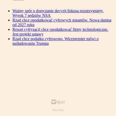
Ważny spór o doręczanie decyzji fiskusa rozstrzygnięty.
Wyrok 7 sędziów NSA
Rząd chce opodatkować cyfrowych gigantów. Nowa danina
od 2027 roku
Resort cyfryzacji chce opodatkować firmy technologiczne.
Jest projekt ustawy
Rząd chce podatku cyfrowego. Wicepremier mówi o
naśladowaniu Trumpa