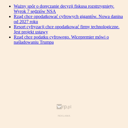
Ważny spór o doręczanie decyzji fiskusa rozstrzygnięty.
Wyrok 7 sędziów NSA
Rząd chce opodatkować cyfrowych gigantów. Nowa danina
od 2027 roku
Resort cyfryzacji chce opodatkować firmy technologiczne.
Jest projekt ustawy
Rząd chce podatku cyfrowego. Wicepremier mówi o
naśladowaniu Trumpa