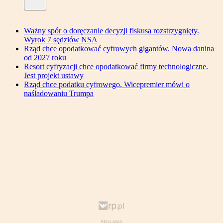
Ważny spór o doręczanie decyzji fiskusa rozstrzygnięty.
Wyrok 7 sędziów NSA
Rząd chce opodatkować cyfrowych gigantów. Nowa danina
od 2027 roku
Resort cyfryzacji chce opodatkować firmy technologiczne.
Jest projekt ustawy
Rząd chce podatku cyfrowego. Wicepremier mówi o
naśladowaniu Trumpa