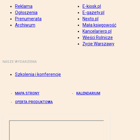
Reklama
E-kiosk.pl
Ogłoszenia
E-gazety.pl
Prenumerata
Nexto.pl
Archiwum
Mała księgowość
Kancelarierp.pl
Wieści Rolnicze
Życie Warszawy
NASZE WYDARZENIA
Szkolenia i konferencje
MAPA STRONY
KALENDARIUM
OFERTA PRODUKTOWA