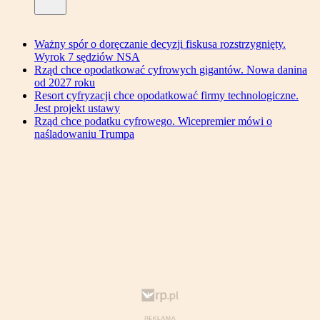
Ważny spór o doręczanie decyzji fiskusa rozstrzygnięty.
Wyrok 7 sędziów NSA
Rząd chce opodatkować cyfrowych gigantów. Nowa danina
od 2027 roku
Resort cyfryzacji chce opodatkować firmy technologiczne.
Jest projekt ustawy
Rząd chce podatku cyfrowego. Wicepremier mówi o
naśladowaniu Trumpa