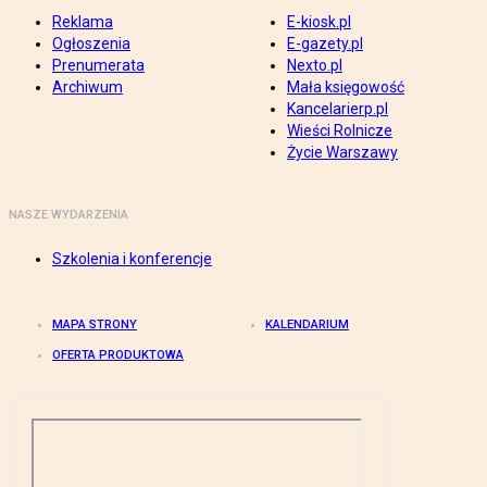
Reklama
E-kiosk.pl
Ogłoszenia
E-gazety.pl
Prenumerata
Nexto.pl
Archiwum
Mała księgowość
Kancelarierp.pl
Wieści Rolnicze
Życie Warszawy
NASZE WYDARZENIA
Szkolenia i konferencje
MAPA STRONY
KALENDARIUM
OFERTA PRODUKTOWA