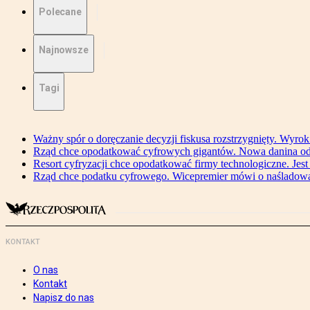
Polecane
Najnowsze
Tagi
Ważny spór o doręczanie decyzji fiskusa rozstrzygnięty. Wyr
Rząd chce opodatkować cyfrowych gigantów. Nowa danina od
Resort cyfryzacji chce opodatkować firmy technologiczne. Jest
Rząd chce podatku cyfrowego. Wicepremier mówi o naśladow
KONTAKT
O nas
Kontakt
Napisz do nas