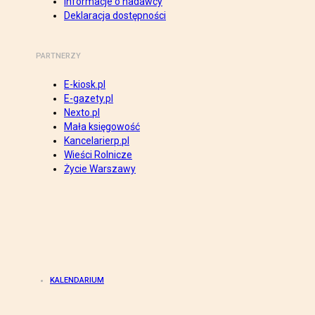
Informacje o nadawcy
Deklaracja dostępności
PARTNERZY
E-kiosk.pl
E-gazety.pl
Nexto.pl
Mała księgowość
Kancelarierp.pl
Wieści Rolnicze
Życie Warszawy
KALENDARIUM