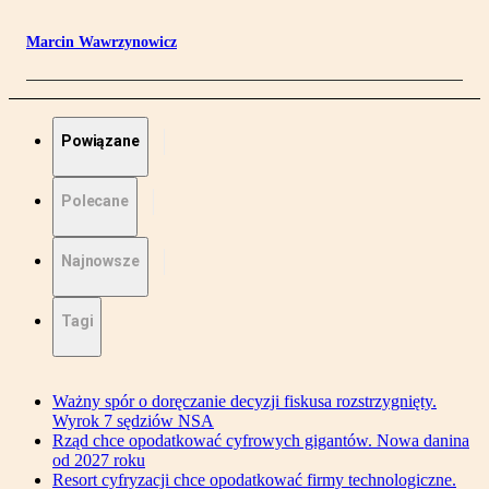
Marcin Wawrzynowicz
Powiązane
Polecane
Najnowsze
Tagi
Ważny spór o doręczanie decyzji fiskusa rozstrzygnięty.
Wyrok 7 sędziów NSA
Rząd chce opodatkować cyfrowych gigantów. Nowa danina
od 2027 roku
Resort cyfryzacji chce opodatkować firmy technologiczne.