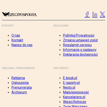
KONTAKT
REGULAMIN
O nas
Polityka Prywatności
Kontakt
Zmiana ustawień zgód
Napisz do nas
Regulamin serwisu
Informacje o nadawcy
Deklaracja dostępności
REKLAMA I PRENUMERATA
PARTNERZY
Reklama
E-kiosk.pl
Ogłoszenia
E-gazety.pl
Prenumerata
Nexto.pl
Archiwum
Mała księgowość
Kancelarierp.pl
Wieści Rolnicze
Życie Warszawy