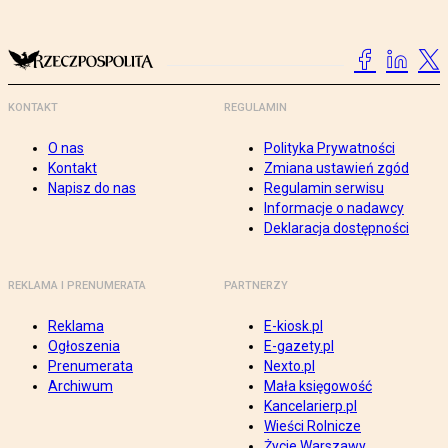
KONTAKT
REGULAMIN
O nas
Polityka Prywatności
Kontakt
Zmiana ustawień zgód
Napisz do nas
Regulamin serwisu
Informacje o nadawcy
Deklaracja dostępności
REKLAMA I PRENUMERATA
PARTNERZY
Reklama
E-kiosk.pl
Ogłoszenia
E-gazety.pl
Prenumerata
Nexto.pl
Archiwum
Mała księgowość
Kancelarierp.pl
Wieści Rolnicze
Życie Warszawy