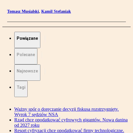
Tomasz Musialski
,
Kamil Stefaniak
Powiązane
Polecane
Najnowsze
Tagi
Ważny spór o doręczanie decyzji fiskusa rozstrzygnięty.
Wyrok 7 sędziów NSA
Rząd chce opodatkować cyfrowych gigantów. Nowa danina
od 2027 roku
Resort cyfryzacji chce opodatkować firmy technologiczne.