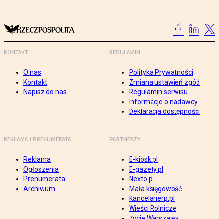
KONTAKT
REGULAMIN
O nas
Polityka Prywatności
Kontakt
Zmiana ustawień zgód
Napisz do nas
Regulamin serwisu
Informacje o nadawcy
Deklaracja dostępności
REKLAMA I PRENUMERATA
PARTNERZY
Reklama
E-kiosk.pl
Ogłoszenia
E-gazety.pl
Prenumerata
Nexto.pl
Archiwum
Mała księgowość
Kancelarierp.pl
Wieści Rolnicze
Życie Warszawy