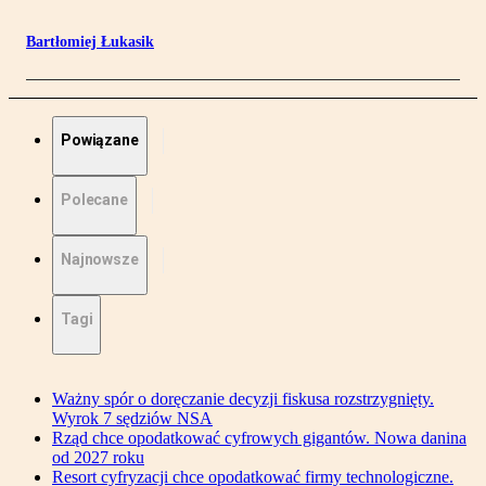
Bartłomiej Łukasik
Powiązane
Polecane
Najnowsze
Tagi
Ważny spór o doręczanie decyzji fiskusa rozstrzygnięty.
Wyrok 7 sędziów NSA
Rząd chce opodatkować cyfrowych gigantów. Nowa danina
od 2027 roku
Resort cyfryzacji chce opodatkować firmy technologiczne.