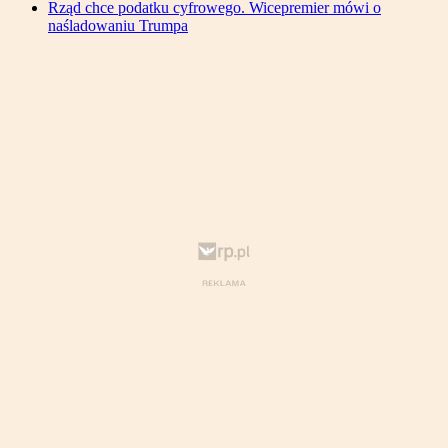
Rząd chce podatku cyfrowego. Wicepremier mówi o
naśladowaniu Trumpa