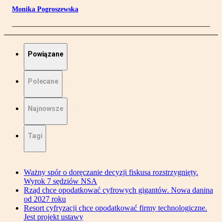
Monika Pogroszewska
Powiązane
Polecane
Najnowsze
Tagi
Ważny spór o doręczanie decyzji fiskusa rozstrzygnięty.
Wyrok 7 sędziów NSA
Rząd chce opodatkować cyfrowych gigantów. Nowa danina
od 2027 roku
Resort cyfryzacji chce opodatkować firmy technologiczne.
Jest projekt ustawy