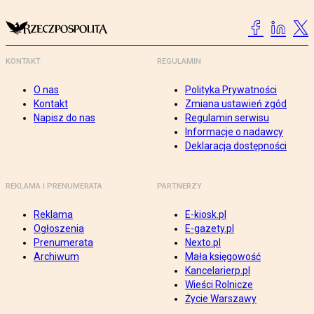
KONTAKT
REGULAMIN
O nas
Polityka Prywatności
Kontakt
Zmiana ustawień zgód
Napisz do nas
Regulamin serwisu
Informacje o nadawcy
Deklaracja dostępności
REKLAMA I PRENUMERATA
PARTNERZY
Reklama
E-kiosk.pl
Ogłoszenia
E-gazety.pl
Prenumerata
Nexto.pl
Archiwum
Mała księgowość
Kancelarierp.pl
Wieści Rolnicze
Życie Warszawy