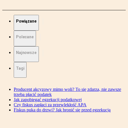
Powiązane
Polecane
Najnowsze
Tagi
Producent akcyzowy mimo woli? To się zdarza, nie zawsze
trzeba płacić podatek
Jak zapobiegać egzekucji podatkowej
Czy fiskus zapłaci za przewlekłość APA
Fiskus puka do drzwi? Jak bronić się przed egzekucją