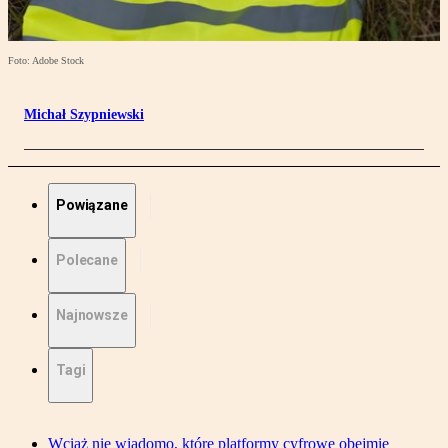
Foto: Adobe Stock
Michał Szypniewski
Powiązane
Polecane
Najnowsze
Tagi
Wciąż nie wiadomo, które platformy cyfrowe obejmie