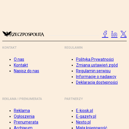
KONTAKT
REGULAMIN
O nas
Polityka Prywatności
Kontakt
Zmiana ustawień zgód
Napisz do nas
Regulamin serwisu
Informacje o nadawcy
Deklaracja dostępności
REKLAMA I PRENUMERATA
PARTNERZY
Reklama
E-kiosk.pl
Ogłoszenia
E-gazety.pl
Prenumerata
Nexto.pl
Archiwum
Mała księgowość