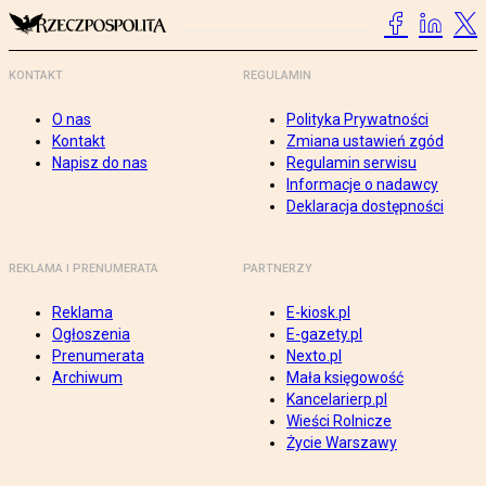
KONTAKT
REGULAMIN
O nas
Polityka Prywatności
Kontakt
Zmiana ustawień zgód
Napisz do nas
Regulamin serwisu
Informacje o nadawcy
Deklaracja dostępności
REKLAMA I PRENUMERATA
PARTNERZY
Reklama
E-kiosk.pl
Ogłoszenia
E-gazety.pl
Prenumerata
Nexto.pl
Archiwum
Mała księgowość
Kancelarierp.pl
Wieści Rolnicze
Życie Warszawy