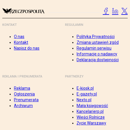
KONTAKT
REGULAMIN
O nas
Polityka Prywatności
Kontakt
Zmiana ustawień zgód
Napisz do nas
Regulamin serwisu
Informacje o nadawcy
Deklaracja dostępności
REKLAMA I PRENUMERATA
PARTNERZY
Reklama
E-kiosk.pl
Ogłoszenia
E-gazety.pl
Prenumerata
Nexto.pl
Archiwum
Mała księgowość
Kancelarierp.pl
Wieści Rolnicze
Życie Warszawy