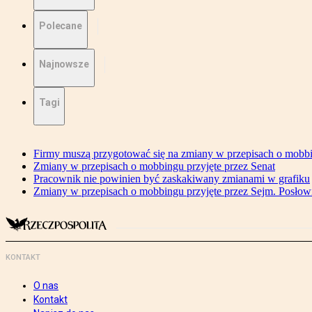
Polecane
Najnowsze
Tagi
Firmy muszą przygotować się na zmiany w przepisach o mobb
Zmiany w przepisach o mobbingu przyjęte przez Senat
Pracownik nie powinien być zaskakiwany zmianami w grafiku
Zmiany w przepisach o mobbingu przyjęte przez Sejm. Posłow
KONTAKT
O nas
Kontakt