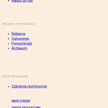
Napisz do nas
REKLAMA I PRENUMERATA
Reklama
Ogłoszenia
Prenumerata
Archiwum
NASZE WYDARZENIA
Szkolenia i konferencje
MAPA STRONY
OFERTA PRODUKTOWA