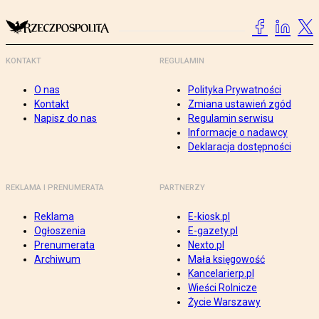
KONTAKT
REGULAMIN
O nas
Polityka Prywatności
Kontakt
Zmiana ustawień zgód
Napisz do nas
Regulamin serwisu
Informacje o nadawcy
Deklaracja dostępności
REKLAMA I PRENUMERATA
PARTNERZY
Reklama
E-kiosk.pl
Ogłoszenia
E-gazety.pl
Prenumerata
Nexto.pl
Archiwum
Mała księgowość
Kancelarierp.pl
Wieści Rolnicze
Życie Warszawy