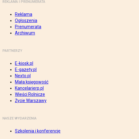
REKLAMA I PRENUMERATA
Reklama
Ogłoszenia
Prenumerata
Archiwum
PARTNERZY
E-kiosk.pl
E-gazety.pl
Nexto.pl
Mała księgowość
Kancelarierp.pl
Wieści Rolnicze
Życie Warszawy
NASZE WYDARZENIA
Szkolenia i konferencje