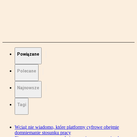
Powiązane
Polecane
Najnowsze
Tagi
Wciąż nie wiadomo, które platformy cyfrowe obejmie
domniemanie stosunku pracy