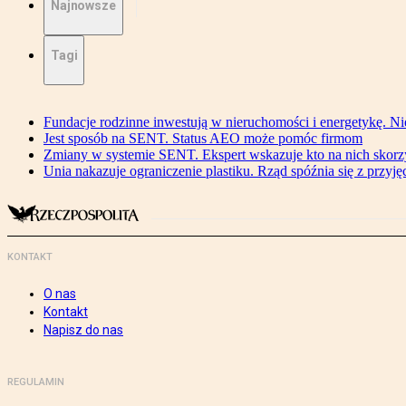
Najnowsze
Tagi
Fundacje rodzinne inwestują w nieruchomości i energetykę. Ni
Jest sposób na SENT. Status AEO może pomóc firmom
Zmiany w systemie SENT. Ekspert wskazuje kto na nich skorzys
Unia nakazuje ograniczenie plastiku. Rząd spóźnia się z przyj
KONTAKT
O nas
Kontakt
Napisz do nas
REGULAMIN