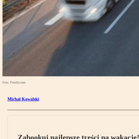
Foto: Fotolia.com
Michał Kowalski
Zabookuj najlepsze treści na wakacje