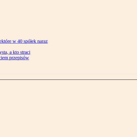
ektóre w 40 spółek naraz
ta, a kto straci
ęciem przepisów