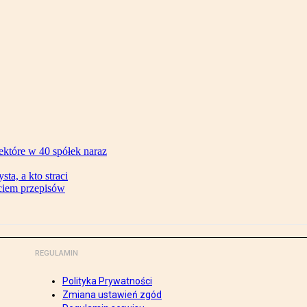
ektóre w 40 spółek naraz
ta, a kto straci
ęciem przepisów
REGULAMIN
Polityka Prywatności
Zmiana ustawień zgód