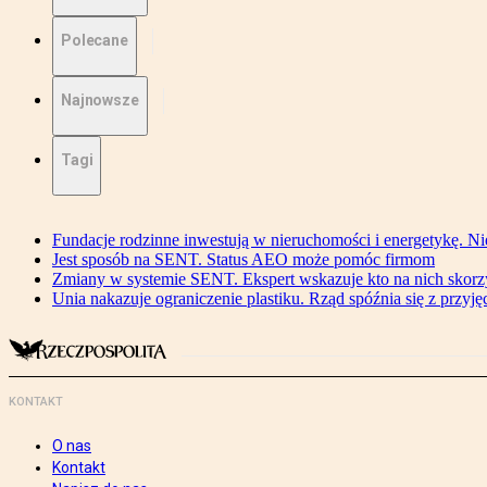
Polecane
Najnowsze
Tagi
Fundacje rodzinne inwestują w nieruchomości i energetykę. Ni
Jest sposób na SENT. Status AEO może pomóc firmom
Zmiany w systemie SENT. Ekspert wskazuje kto na nich skorzys
Unia nakazuje ograniczenie plastiku. Rząd spóźnia się z przyj
KONTAKT
O nas
Kontakt