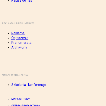
Napisz do nas
REKLAMA I PRENUMERATA
Reklama
Ogłoszenia
Prenumerata
Archiwum
NASZE WYDARZENIA
Szkolenia i konferencje
MAPA STRONY
OFERTA PRODUKTOWA