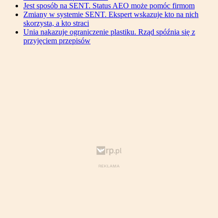
Jest sposób na SENT. Status AEO może pomóc firmom
Zmiany w systemie SENT. Ekspert wskazuje kto na nich
skorzysta, a kto straci
Unia nakazuje ograniczenie plastiku. Rząd spóźnia się z
przyjęciem przepisów