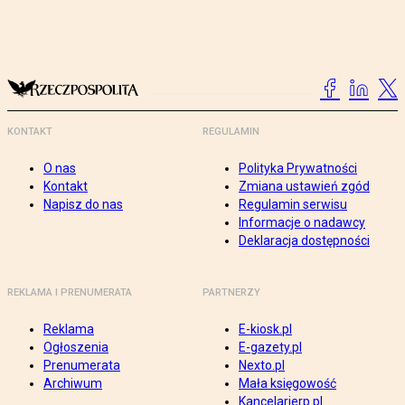
KONTAKT
REGULAMIN
O nas
Polityka Prywatności
Kontakt
Zmiana ustawień zgód
Napisz do nas
Regulamin serwisu
Informacje o nadawcy
Deklaracja dostępności
REKLAMA I PRENUMERATA
PARTNERZY
Reklama
E-kiosk.pl
Ogłoszenia
E-gazety.pl
Prenumerata
Nexto.pl
Archiwum
Mała księgowość
Kancelarierp.pl