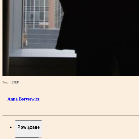
Foto: 123RF
Anna Borysewicz
Powiązane