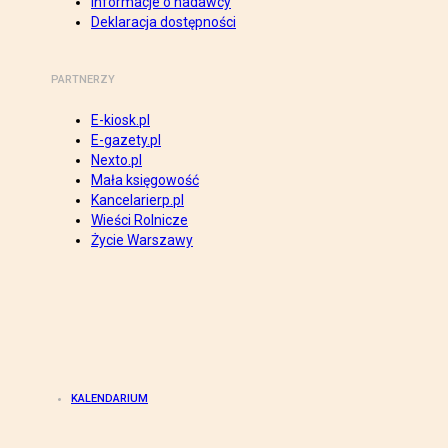
Informacje o nadawcy
Deklaracja dostępności
PARTNERZY
E-kiosk.pl
E-gazety.pl
Nexto.pl
Mała księgowość
Kancelarierp.pl
Wieści Rolnicze
Życie Warszawy
KALENDARIUM