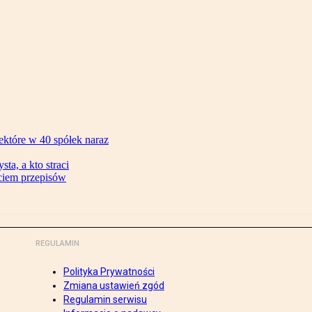
ektóre w 40 spółek naraz
ta, a kto straci
ęciem przepisów
REGULAMIN
Polityka Prywatności
Zmiana ustawień zgód
Regulamin serwisu