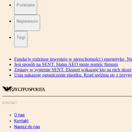
Polecane
Najnowsze
Tagi
Fundacje rodzinne inwestują w nieruchomości i energetykę. Ni
Jest sposób na SENT. Status AEO może pomóc firmom
Zmiany w systemie SENT. Ekspert wskazuje kto na nich skorzys
Unia nakazuje ograniczenie plastiku. Rząd spóźnia się z przyj
KONTAKT
O nas
Kontakt
Napisz do nas