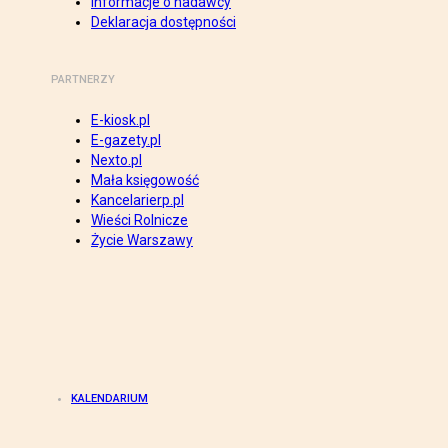
Informacje o nadawcy
Deklaracja dostępności
PARTNERZY
E-kiosk.pl
E-gazety.pl
Nexto.pl
Mała księgowość
Kancelarierp.pl
Wieści Rolnicze
Życie Warszawy
KALENDARIUM