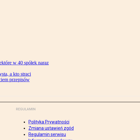
ektóre w 40 spółek naraz
ta, a kto straci
ęciem przepisów
REGULAMIN
Polityka Prywatności
Zmiana ustawień zgód
Regulamin serwisu