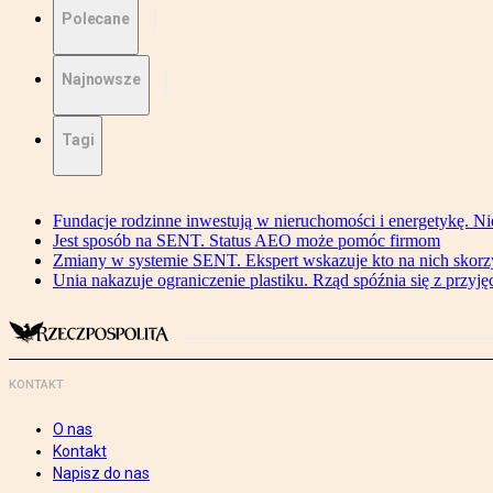
Polecane
Najnowsze
Tagi
Fundacje rodzinne inwestują w nieruchomości i energetykę. Ni
Jest sposób na SENT. Status AEO może pomóc firmom
Zmiany w systemie SENT. Ekspert wskazuje kto na nich skorzys
Unia nakazuje ograniczenie plastiku. Rząd spóźnia się z przyj
KONTAKT
O nas
Kontakt
Napisz do nas