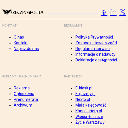
KONTAKT
REGULAMIN
O nas
Polityka Prywatności
Kontakt
Zmiana ustawień zgód
Napisz do nas
Regulamin serwisu
Informacje o nadawcy
Deklaracja dostępności
REKLAMA I PRENUMERATA
PARTNERZY
Reklama
E-kiosk.pl
Ogłoszenia
E-gazety.pl
Prenumerata
Nexto.pl
Archiwum
Mała księgowość
Kancelarierp.pl
Wieści Rolnicze
Życie Warszawy