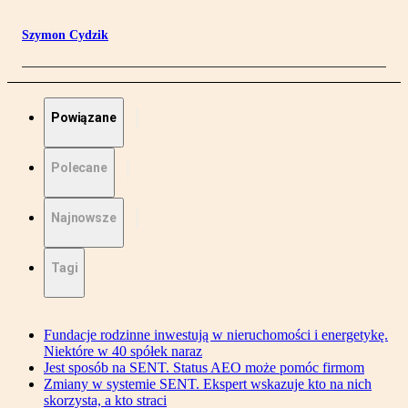
Szymon Cydzik
Powiązane
Polecane
Najnowsze
Tagi
Fundacje rodzinne inwestują w nieruchomości i energetykę.
Niektóre w 40 spółek naraz
Jest sposób na SENT. Status AEO może pomóc firmom
Zmiany w systemie SENT. Ekspert wskazuje kto na nich
skorzysta, a kto straci