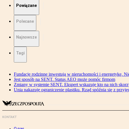
Powiązane
Polecane
Najnowsze
Tagi
Fundacje rodzinne inwestują w nieruchomości i energetykę. Ni
Jest sposób na SENT. Status AEO może pomóc firmom
Zmiany w systemie SENT. Ekspert wskazuje kto na nich skorzys
Unia nakazuje ograniczenie plastiku. Rząd spóźnia się z przyj
KONTAKT
O nas