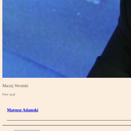
Maciej Wroński
Foto: rp.pl
Mateusz Adamski