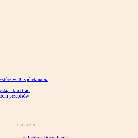
ektóre w 40 spółek naraz
ta, a kto straci
ęciem przepisów
REGULAMIN
Polityka Prywatności