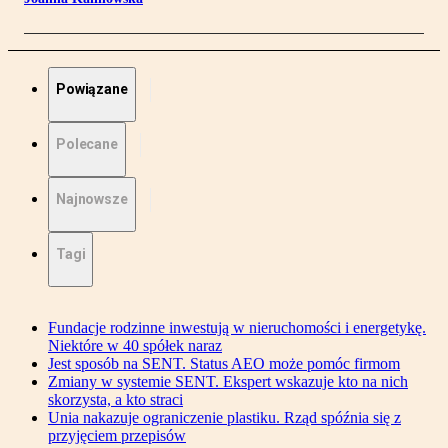
Powiązane
Polecane
Najnowsze
Tagi
Fundacje rodzinne inwestują w nieruchomości i energetykę.
Niektóre w 40 spółek naraz
Jest sposób na SENT. Status AEO może pomóc firmom
Zmiany w systemie SENT. Ekspert wskazuje kto na nich
skorzysta, a kto straci
Unia nakazuje ograniczenie plastiku. Rząd spóźnia się z
przyjęciem przepisów