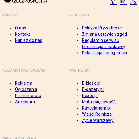
KONTAKT
REGULAMIN
O nas
Polityka Prywatności
Kontakt
Zmiana ustawień zgód
Napisz do nas
Regulamin serwisu
Informacje o nadawcy
Deklaracja dostępności
REKLAMA I PRENUMERATA
PARTNERZY
Reklama
E-kiosk.pl
Ogłoszenia
E-gazety.pl
Prenumerata
Nexto.pl
Archiwum
Mała księgowość
Kancelarierp.pl
Wieści Rolnicze
Życie Warszawy
NASZE WYDARZENIA