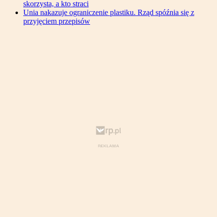
skorzysta, a kto straci
Unia nakazuje ograniczenie plastiku. Rząd spóźnia się z
przyjęciem przepisów