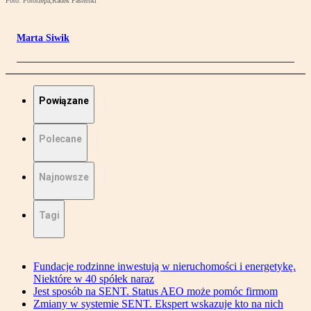
Foto: Fotorzepa,Radek Pasterski
Marta Siwik
Powiązane
Polecane
Najnowsze
Tagi
Fundacje rodzinne inwestują w nieruchomości i energetykę.
Niektóre w 40 spółek naraz
Jest sposób na SENT. Status AEO może pomóc firmom
Zmiany w systemie SENT. Ekspert wskazuje kto na nich