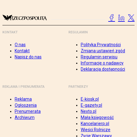
KONTAKT
REGULAMIN
O nas
Polityka Prywatności
Kontakt
Zmiana ustawień zgód
Napisz do nas
Regulamin serwisu
Informacje o nadawcy
Deklaracja dostępności
REKLAMA I PRENUMERATA
PARTNERZY
Reklama
E-kiosk.pl
Ogłoszenia
E-gazety.pl
Prenumerata
Nexto.pl
Archiwum
Mała księgowość
Kancelarierp.pl
Wieści Rolnicze
Życie Warszawy