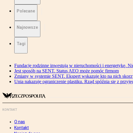
Polecane
Najnowsze
Tagi
Fundacje rodzinne inwestują w nieruchomości i energetykę. Ni
Jest sposób na SENT. Status AEO może pomóc firmom
Zmiany w systemie SENT. Ekspert wskazuje kto na nich skorzys
Unia nakazuje ograniczenie plastiku. Rząd spóźnia się z przyj
KONTAKT
O nas
Kontakt