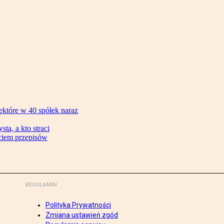
ektóre w 40 spółek naraz
ta, a kto straci
ęciem przepisów
REGULAMIN
Polityka Prywatności
Zmiana ustawień zgód