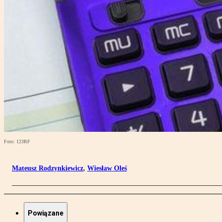
Foto: 123RF
Mateusz Rodzynkiewicz
,
Wiesław Oleś
Powiązane