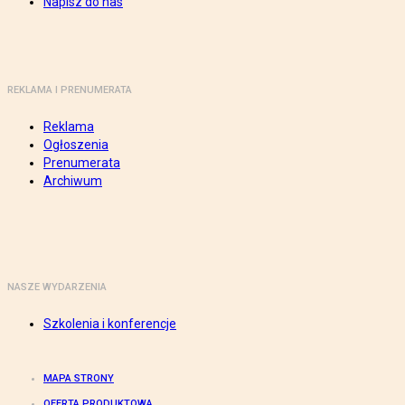
Napisz do nas
REKLAMA I PRENUMERATA
Reklama
Ogłoszenia
Prenumerata
Archiwum
NASZE WYDARZENIA
Szkolenia i konferencje
MAPA STRONY
OFERTA PRODUKTOWA