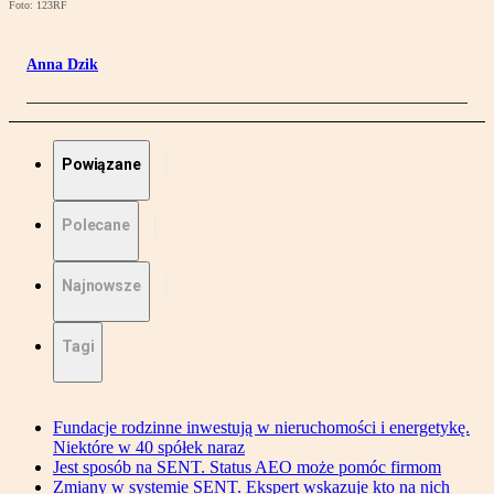
Foto: 123RF
Anna Dzik
Powiązane
Polecane
Najnowsze
Tagi
Fundacje rodzinne inwestują w nieruchomości i energetykę.
Niektóre w 40 spółek naraz
Jest sposób na SENT. Status AEO może pomóc firmom
Zmiany w systemie SENT. Ekspert wskazuje kto na nich