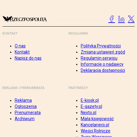
KONTAKT
REGULAMIN
O nas
Polityka Prywatności
Kontakt
Zmiana ustawień zgód
Napisz do nas
Regulamin serwisu
Informacje o nadawcy
Deklaracja dostępności
REKLAMA I PRENUMERATA
PARTNERZY
Reklama
E-kiosk.pl
Ogłoszenia
E-gazety.pl
Prenumerata
Nexto.pl
Archiwum
Mała księgowość
Kancelarierp.pl
Wieści Rolnicze