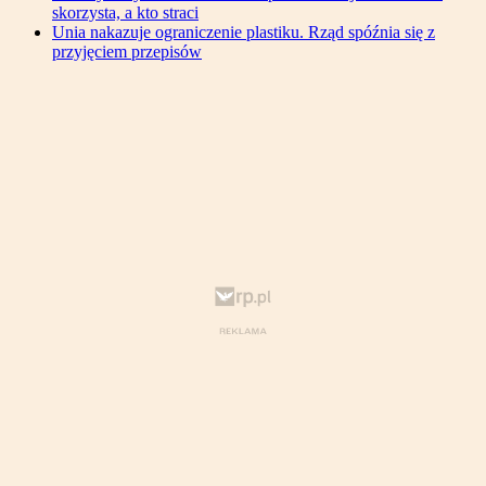
skorzysta, a kto straci
Unia nakazuje ograniczenie plastiku. Rząd spóźnia się z
przyjęciem przepisów