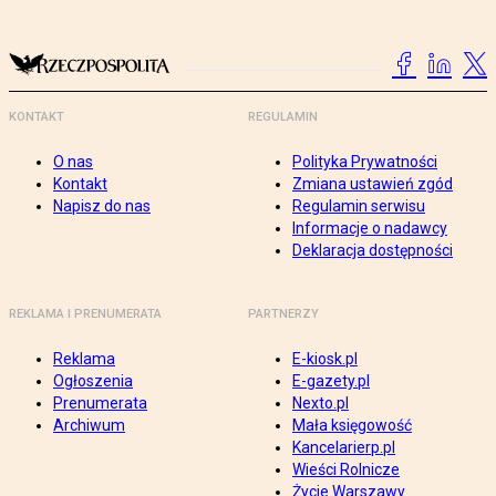
KONTAKT
REGULAMIN
O nas
Polityka Prywatności
Kontakt
Zmiana ustawień zgód
Napisz do nas
Regulamin serwisu
Informacje o nadawcy
Deklaracja dostępności
REKLAMA I PRENUMERATA
PARTNERZY
Reklama
E-kiosk.pl
Ogłoszenia
E-gazety.pl
Prenumerata
Nexto.pl
Archiwum
Mała księgowość
Kancelarierp.pl
Wieści Rolnicze
Życie Warszawy