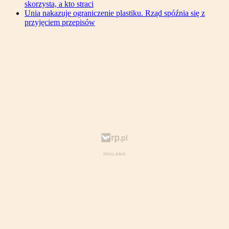
skorzysta, a kto straci
Unia nakazuje ograniczenie plastiku. Rząd spóźnia się z
przyjęciem przepisów