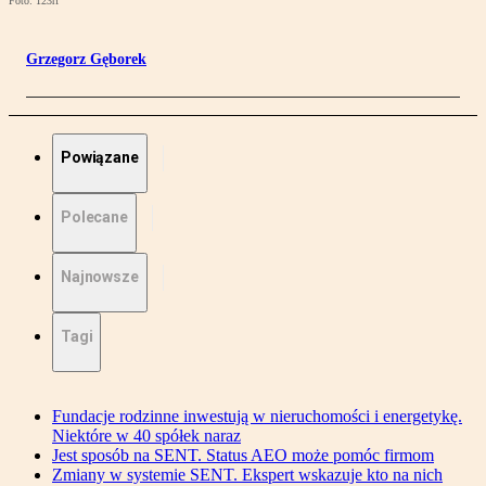
Foto: 123rf
Grzegorz Gęborek
Powiązane
Polecane
Najnowsze
Tagi
Fundacje rodzinne inwestują w nieruchomości i energetykę.
Niektóre w 40 spółek naraz
Jest sposób na SENT. Status AEO może pomóc firmom
Zmiany w systemie SENT. Ekspert wskazuje kto na nich