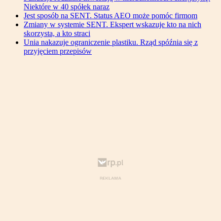
Niektóre w 40 spółek naraz
Jest sposób na SENT. Status AEO może pomóc firmom
Zmiany w systemie SENT. Ekspert wskazuje kto na nich
skorzysta, a kto straci
Unia nakazuje ograniczenie plastiku. Rząd spóźnia się z
przyjęciem przepisów