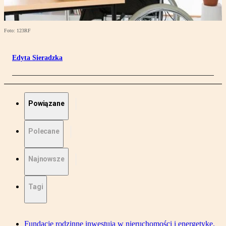
Foto: 123RF
Edyta Sieradzka
Powiązane
Polecane
Najnowsze
Tagi
Fundacje rodzinne inwestują w nieruchomości i energetykę.