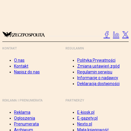
KONTAKT
REGULAMIN
O nas
Polityka Prywatności
Kontakt
Zmiana ustawień zgód
Napisz do nas
Regulamin serwisu
Informacje o nadawcy
Deklaracja dostępności
REKLAMA I PRENUMERATA
PARTNERZY
Reklama
E-kiosk.pl
Ogłoszenia
E-gazety.pl
Prenumerata
Nexto.pl
Archiwum
Mała księgowość