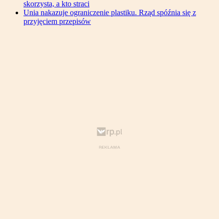
skorzysta, a kto straci
Unia nakazuje ograniczenie plastiku. Rząd spóźnia się z
przyjęciem przepisów