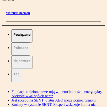
Foto: 123RF
Mateusz Rzemek
Powiązane
Polecane
Najnowsze
Tagi
Fundacje rodzinne inwestują w nieruchomości i energetykę.
Niektóre w 40 spółek naraz
Jest sposób na SENT. Status AEO może pomóc firmom
Zmiany w systemie SENT. Ekspert wskazuje kto na nich