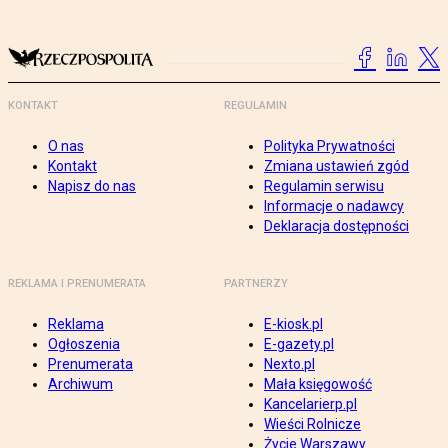
KONTAKT
REGULAMIN
O nas
Polityka Prywatności
Kontakt
Zmiana ustawień zgód
Napisz do nas
Regulamin serwisu
Informacje o nadawcy
Deklaracja dostępności
REKLAMA I PRENUMERATA
PARTNERZY
Reklama
E-kiosk.pl
Ogłoszenia
E-gazety.pl
Prenumerata
Nexto.pl
Archiwum
Mała księgowość
Kancelarierp.pl
Wieści Rolnicze
Życie Warszawy