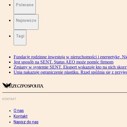
Polecane
Najnowsze
Tagi
Fundacje rodzinne inwestują w nieruchomości i energetykę. Ni
Jest sposób na SENT. Status AEO może pomóc firmom
Zmiany w systemie SENT. Ekspert wskazuje kto na nich skorzys
Unia nakazuje ograniczenie plastiku. Rząd spóźnia się z przyj
KONTAKT
O nas
Kontakt
Napisz do nas