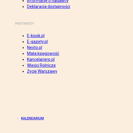
Informacje o nadawcy
Deklaracja dostępności
PARTNERZY
E-kiosk.pl
E-gazety.pl
Nexto.pl
Mała księgowość
Kancelarierp.pl
Wieści Rolnicze
Życie Warszawy
KALENDARIUM