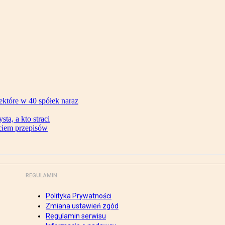
ektóre w 40 spółek naraz
ta, a kto straci
ęciem przepisów
REGULAMIN
Polityka Prywatności
Zmiana ustawień zgód
Regulamin serwisu