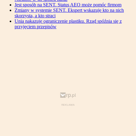
Jest sposób na SENT. Status AEO może pomóc firmom
Zmiany w systemie SENT. Ekspert wskazuje kto na nich
skorzysta, a kto straci
Unia nakazuje ograniczenie plastiku. Rząd spóźnia się z
przyjęciem przepisów