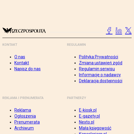
KONTAKT
REGULAMIN
O nas
Polityka Prywatności
Kontakt
Zmiana ustawień zgód
Napisz do nas
Regulamin serwisu
Informacje o nadawcy
Deklaracja dostępności
REKLAMA I PRENUMERATA
PARTNERZY
Reklama
E-kiosk.pl
Ogłoszenia
E-gazety.pl
Prenumerata
Nexto.pl
Archiwum
Mała księgowość