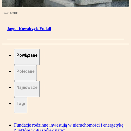
Foto: 123RF
Jagna Kowalczyk-Fudali
Powiązane
Polecane
Najnowsze
Tagi
Fundacje rodzinne inwestują w nieruchomości i energetykę.
Niektóre w 40 spółek naraz