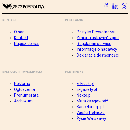
KONTAKT
REGULAMIN
O nas
Polityka Prywatności
Kontakt
Zmiana ustawień zgód
Napisz do nas
Regulamin serwisu
Informacje o nadawcy
Deklaracja dostępności
REKLAMA I PRENUMERATA
PARTNERZY
Reklama
E-kiosk.pl
Ogłoszenia
E-gazety.pl
Prenumerata
Nexto.pl
Archiwum
Mała księgowość
Kancelarierp.pl
Wieści Rolnicze
Życie Warszawy