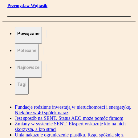
Przemysław Wojtasik
Powiązane
Polecane
Najnowsze
Tagi
Fundacje rodzinne inwestują w nieruchomości i energetykę.
Niektóre w 40 spółek naraz
Jest sposób na SENT. Status AEO może pomóc firmom
Zmiany w systemie SENT. Ekspert wskazuje kto na nich
skorzysta, a kto straci
Unia nakazuje ograniczenie plastiku. Rząd spóźnia się z