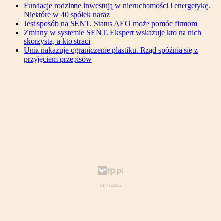
Fundacje rodzinne inwestują w nieruchomości i energetykę.
Niektóre w 40 spółek naraz
Jest sposób na SENT. Status AEO może pomóc firmom
Zmiany w systemie SENT. Ekspert wskazuje kto na nich
skorzysta, a kto straci
Unia nakazuje ograniczenie plastiku. Rząd spóźnia się z
przyjęciem przepisów