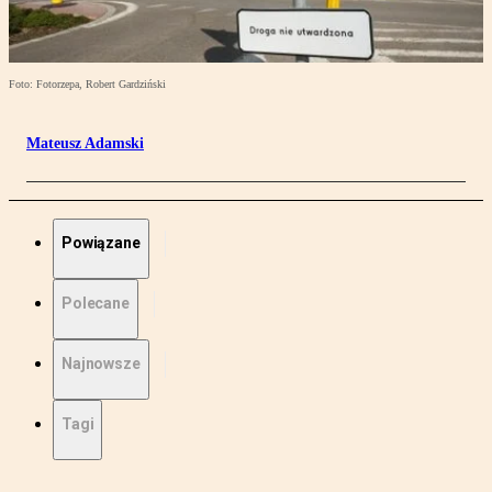
Foto: Fotorzepa, Robert Gardziński
Mateusz Adamski
Powiązane
Polecane
Najnowsze
Tagi