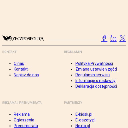
KONTAKT
REGULAMIN
O nas
Polityka Prywatności
Kontakt
Zmiana ustawień zgód
Napisz do nas
Regulamin serwisu
Informacje o nadawcy
Deklaracja dostępności
REKLAMA I PRENUMERATA
PARTNERZY
Reklama
E-kiosk.pl
Ogłoszenia
E-gazety.pl
Prenumerata
Nexto.pl