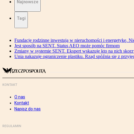
Najnowsze
Tagi
Fundacje rodzinne inwestują w nieruchomości i energetykę. Ni
Jest sposób na SENT. Status AEO może pomóc firmom
Zmiany w systemie SENT. Ekspert wskazuje kto na nich skorzys
Unia nakazuje ograniczenie plastiku. Rząd spóźnia się z przyj
KONTAKT
O nas
Kontakt
Napisz do nas
REGULAMIN