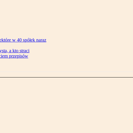
ektóre w 40 spółek naraz
ta, a kto straci
ęciem przepisów