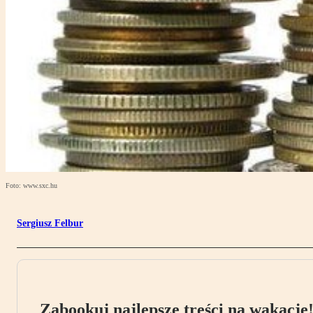
Foto: www.sxc.hu
Sergiusz Felbur
Zabookuj najlepsze treści na wakacje