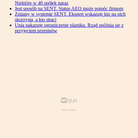
Niektóre w 40 spółek naraz
Jest sposób na SENT. Status AEO może pomóc firmom
Zmiany w systemie SENT. Ekspert wskazuje kto na nich
skorzysta, a kto straci
Unia nakazuje ograniczenie plastiku. Rząd spóźnia się z
przyjęciem przepisów