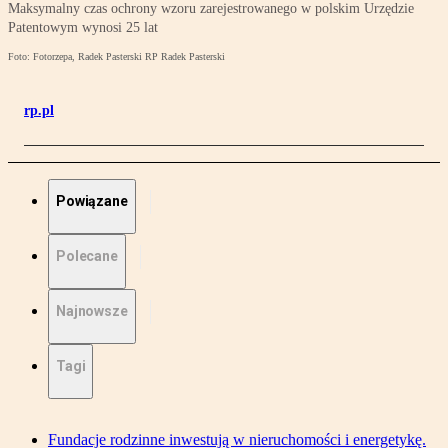
Maksymalny czas ochrony wzoru zarejestrowanego w polskim Urzędzie
Patentowym wynosi 25 lat
Foto: Fotorzepa, Radek Pasterski RP Radek Pasterski
rp.pl
Powiązane
Polecane
Najnowsze
Tagi
Fundacje rodzinne inwestują w nieruchomości i energetykę.