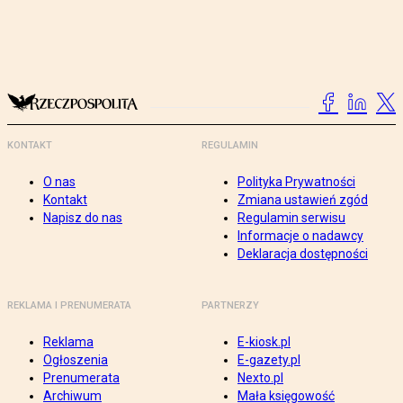
KONTAKT
REGULAMIN
O nas
Polityka Prywatności
Kontakt
Zmiana ustawień zgód
Napisz do nas
Regulamin serwisu
Informacje o nadawcy
Deklaracja dostępności
REKLAMA I PRENUMERATA
PARTNERZY
Reklama
E-kiosk.pl
Ogłoszenia
E-gazety.pl
Prenumerata
Nexto.pl
Archiwum
Mała księgowość