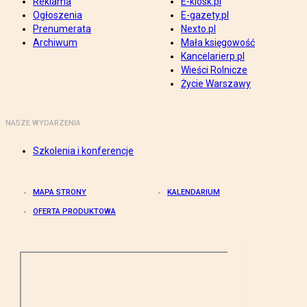
Reklama
E-kiosk.pl
Ogłoszenia
E-gazety.pl
Prenumerata
Nexto.pl
Archiwum
Mała księgowość
Kancelarierp.pl
Wieści Rolnicze
Życie Warszawy
NASZE WYDARZENIA
Szkolenia i konferencje
MAPA STRONY
KALENDARIUM
OFERTA PRODUKTOWA