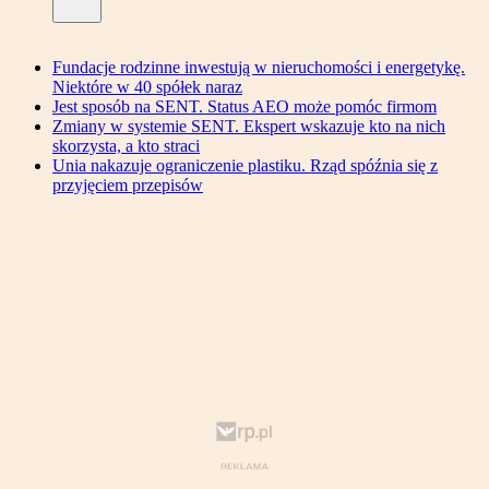
Fundacje rodzinne inwestują w nieruchomości i energetykę.
Niektóre w 40 spółek naraz
Jest sposób na SENT. Status AEO może pomóc firmom
Zmiany w systemie SENT. Ekspert wskazuje kto na nich
skorzysta, a kto straci
Unia nakazuje ograniczenie plastiku. Rząd spóźnia się z
przyjęciem przepisów