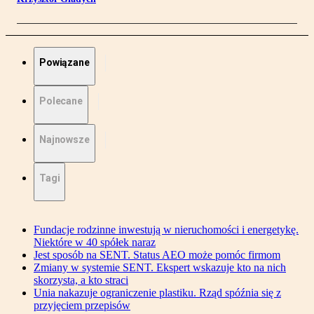
Powiązane
Polecane
Najnowsze
Tagi
Fundacje rodzinne inwestują w nieruchomości i energetykę.
Niektóre w 40 spółek naraz
Jest sposób na SENT. Status AEO może pomóc firmom
Zmiany w systemie SENT. Ekspert wskazuje kto na nich
skorzysta, a kto straci
Unia nakazuje ograniczenie plastiku. Rząd spóźnia się z
przyjęciem przepisów