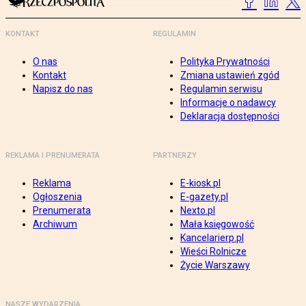
KONTAKT
REGULAMIN
O nas
Polityka Prywatności
Kontakt
Zmiana ustawień zgód
Napisz do nas
Regulamin serwisu
Informacje o nadawcy
Deklaracja dostępności
REKLAMA I PRENUMERATA
PARTNERZY
Reklama
E-kiosk.pl
Ogłoszenia
E-gazety.pl
Prenumerata
Nexto.pl
Archiwum
Mała księgowość
Kancelarierp.pl
Wieści Rolnicze
Życie Warszawy
NASZE WYDARZENIA